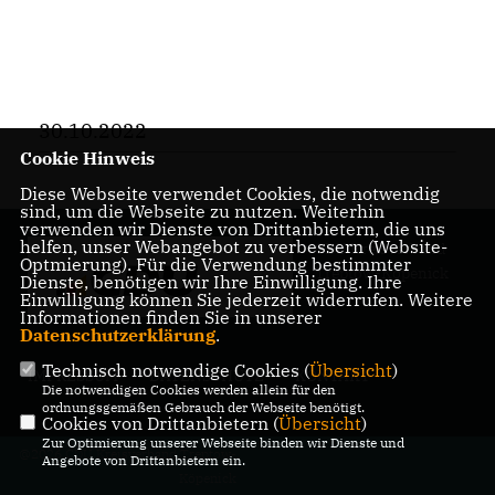
30.10.2022
Cookie Hinweis
Diese Webseite verwendet Cookies, die notwendig
sind, um die Webseite zu nutzen. Weiterhin
verwenden wir Dienste von Drittanbietern, die uns
helfen, unser Webangebot zu verbessern (Website-
CDU Kreisverband
Optmierung). Für die Verwendung bestimmter
Treptow-Köpenick
Dienste, benötigen wir Ihre Einwilligung. Ihre
Einwilligung können Sie jederzeit widerrufen. Weitere
Informationen finden Sie in unserer
Datenschutzerklärung
.
Technisch notwendige Cookies (
Übersicht
)
IMPRESSUM
DATENSCHUTZ
KONTAKT
Die notwendigen Cookies werden allein für den
ordnungsgemäßen Gebrauch der Webseite benötigt.
Cookies von Drittanbietern (
Übersicht
)
Zur Optimierung unserer Webseite binden wir Dienste und
@2026 CDU Kreisverband Treptow-
Angebote von Drittanbietern ein.
Köpenick