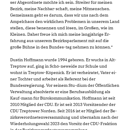
ser Abgeordnete möchte ich sein. Streiter für meinen
Bezirk, meine Nachbar-schaft, meine Mitmenschen.
Gemeinsam geht es darum, dass wir uns nach dem
Ampelchaos den wirklichen Problemen in unserem Land
stellen, diese benennen und lösen, im Großen, wie im
Kleinen. Daher freue ich mich meine langjährige Er-
fahrung aus unserem Bezirksparlament mit auf die
große Bühne in den Bundes-tag nehmen zu können.“
Dustin Hoffmann wurde 1994 geboren. Er wuchs in Alt-
Treptow auf, ging in Schö-neweide zur Schule und
wohnt in Treptow-Köpenick. Er ist verheiratet, Vater ei-
ner Tochter und arbeitet als Referent bei der
Bundesregierung. Vor seinem Stu-dium der Öffentlichen
Verwaltung absolvierte er eine Berufsausbildung als
Kauf-mann für Bürokommunikation. Hoffmann ist seit
2010 Mitglied der CDU. Er ist seit 2013 Vorsitzender der
CDU Treptower Norden. Seit 2016 ist er Mitglied der Be-
zirksverordnetenversammlung und übernahm nach der
Wiederholungswahl 2023 den Vorsitz der CDU-Fraktion