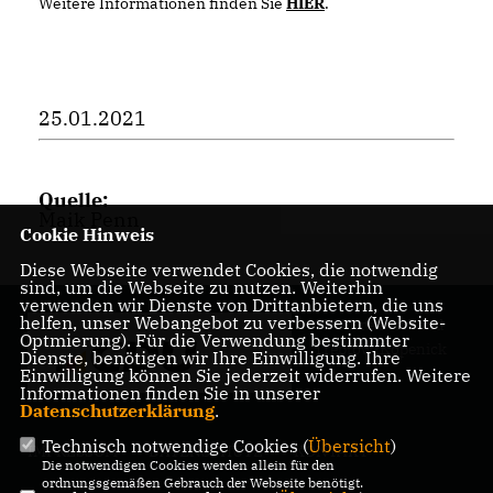
Weitere Informationen finden Sie
HIER
.
25.01.2021
Quelle:
Maik Penn
Cookie Hinweis
Diese Webseite verwendet Cookies, die notwendig
sind, um die Webseite zu nutzen. Weiterhin
verwenden wir Dienste von Drittanbietern, die uns
helfen, unser Webangebot zu verbessern (Website-
CDU Kreisverband
Optmierung). Für die Verwendung bestimmter
Treptow-Köpenick
Dienste, benötigen wir Ihre Einwilligung. Ihre
Einwilligung können Sie jederzeit widerrufen. Weitere
Informationen finden Sie in unserer
Datenschutzerklärung
.
Technisch notwendige Cookies (
Übersicht
)
IMPRESSUM
DATENSCHUTZ
KONTAKT
Die notwendigen Cookies werden allein für den
ordnungsgemäßen Gebrauch der Webseite benötigt.