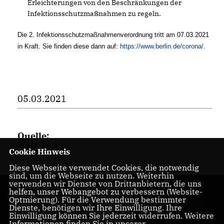
Erleichterungen von den Beschränkungen der
Infektionsschutzmaßnahmen zu regeln.
Die 2. Infektionsschutzmaßnahmenverordnung tritt am 07.03.2021
in Kraft. Sie finden diese dann auf:
https://www.berlin.de/corona/
.
05.03.2021
Quelle:
Maik Penn
Cookie Hinweis
Diese Webseite verwendet Cookies, die notwendig
sind, um die Webseite zu nutzen. Weiterhin
verwenden wir Dienste von Drittanbietern, die uns
helfen, unser Webangebot zu verbessern (Website-
CDU Kreisverband
Optmierung). Für die Verwendung bestimmter
Treptow-Köpenick
Dienste, benötigen wir Ihre Einwilligung. Ihre
Einwilligung können Sie jederzeit widerrufen. Weitere
Informationen finden Sie in unserer