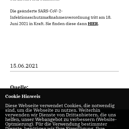
Die geänderte SARS-CoV-2-
Infektionsschutzmaßnahmenverordnung tritt am 18.
Juni 2021 in Kraft. Sie finden diese dann
HIER
.
15.06.2021
Quelle:
Maik Penn
Cookie Hinweis
Diese Webseite verwendet Cookies, die notwendig
sind, um die Webseite zu nutzen. Weiterhin
verwenden wir Dienste von Drittanbietern, die uns
helfen, unser Webangebot zu verbessern (Website-
CDU Kreisverband
Optmierung). Für die Verwendung bestimmter
Treptow-Köpenick
Dienste, benötigen wir Ihre Einwilligung. Ihre