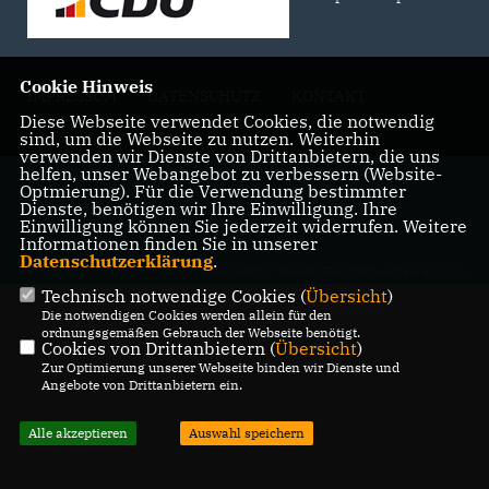
Cookie Hinweis
IMPRESSUM
DATENSCHUTZ
KONTAKT
Diese Webseite verwendet Cookies, die notwendig
sind, um die Webseite zu nutzen. Weiterhin
verwenden wir Dienste von Drittanbietern, die uns
helfen, unser Webangebot zu verbessern (Website-
@2026 CDU Kreisverband Treptow-
Optmierung). Für die Verwendung bestimmter
Köpenick
Dienste, benötigen wir Ihre Einwilligung. Ihre
Alle Rechte vorbehalten.
Einwilligung können Sie jederzeit widerrufen. Weitere
Informationen finden Sie in unserer
Datenschutzerklärung
.
REALISATION: SHARKNESS MEDIA GMBH & CO. KG
Technisch notwendige Cookies (
Übersicht
)
Die notwendigen Cookies werden allein für den
ordnungsgemäßen Gebrauch der Webseite benötigt.
Cookies von Drittanbietern (
Übersicht
)
Zur Optimierung unserer Webseite binden wir Dienste und
Angebote von Drittanbietern ein.
Alle akzeptieren
Auswahl speichern